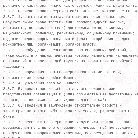
3.3.6. Не использовать Сайт для распространения информации
рекламного характера, иначе как с согласия Администрации сайта
3.3.7. Не использовать сервисы сайта Интернет-магазина с целью
3.3.7. 1. загрузки контента, который является незаконным,
нарушает любые права третьих лиц; пропагандирует насилие,
жестокость, ненависть и (или) дискриминацию по расовому,
национальному, половому, религиозному, социальному признакам;
содержит недостоверные сведения и (или) оскорбления в адрес
конкретных лиц, организаций, органов власти.
3.3.7. 2. побуждения к совершению противоправных действий, а
также содействия лицам, действия которых направлены на нарушен
ограничений и запретов, действующих на территории Российской
Федерации.
3.3.7. 3. нарушения прав несовершеннолетних лиц и (или)
причинение им вреда в любой форме.
3.3.7. 4. ущемления прав меньшинств.
3.3.7. 5. представления себя за другого человека или
представителя организации и (или) сообщества без достаточных н
то прав, в том числе за сотрудников данного Сайта.
3.3.7. 6. введения в заблуждение относительно свойств и
характеристик какого-либо Товара или Услуги, размещенного на
Сайте.
3.3.7. 7. некорректного сравнения Услуги или Товара, а также
формирования негативного отношения к лицам, (не) пользующимся
определенными Товарами либо Услугами, или осуждения таких лиц.