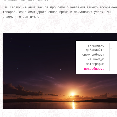
Наш сервис избавит вас от проблемы обновления вашего ассортиме
товаров, сэкономит драгоценное время и приумножит успех. Мы
знаем, что вам нужно!
УНИКАЛЬНО
добавляйте
свою эмблему
на каждую
фотографию
подробнее..