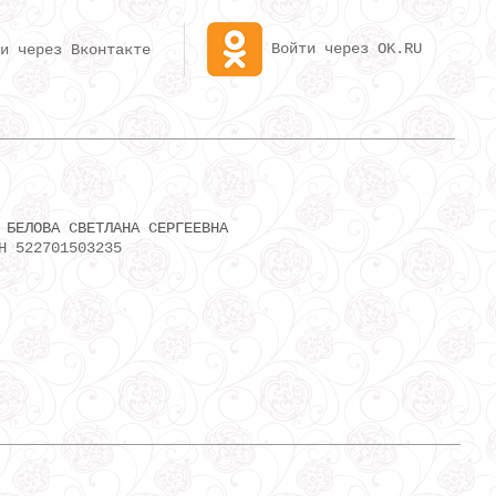
Войти через OK.RU
и через Вконтакте
 БEЛOВA СВЕТЛAНА СЕРГЕЕВНA
Н 522701503235